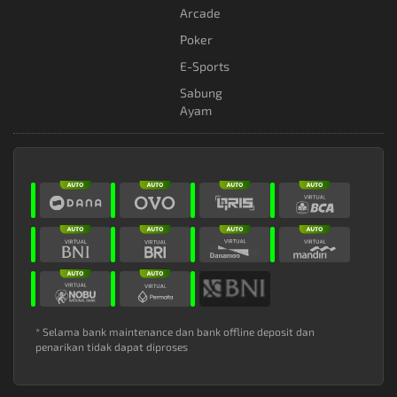
Arcade
Poker
E-Sports
Sabung
Ayam
* Selama bank maintenance dan bank offline deposit dan
penarikan tidak dapat diproses