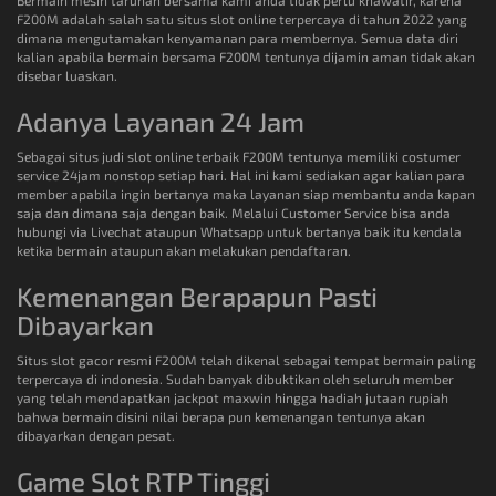
Bermain mesin taruhan bersama kami anda tidak perlu khawatir, karena
F200M adalah salah satu situs slot online terpercaya di tahun 2022 yang
dimana mengutamakan kenyamanan para membernya. Semua data diri
kalian apabila bermain bersama F200M tentunya dijamin aman tidak akan
disebar luaskan.
Adanya Layanan 24 Jam
Sebagai situs judi slot online terbaik F200M tentunya memiliki costumer
service 24jam nonstop setiap hari. Hal ini kami sediakan agar kalian para
member apabila ingin bertanya maka layanan siap membantu anda kapan
saja dan dimana saja dengan baik. Melalui Customer Service bisa anda
hubungi via Livechat ataupun Whatsapp untuk bertanya baik itu kendala
ketika bermain ataupun akan melakukan pendaftaran.
Kemenangan Berapapun Pasti
Dibayarkan
Situs slot gacor resmi F200M telah dikenal sebagai tempat bermain paling
terpercaya di indonesia. Sudah banyak dibuktikan oleh seluruh member
yang telah mendapatkan jackpot maxwin hingga hadiah jutaan rupiah
bahwa bermain disini nilai berapa pun kemenangan tentunya akan
dibayarkan dengan pesat.
Game Slot RTP Tinggi