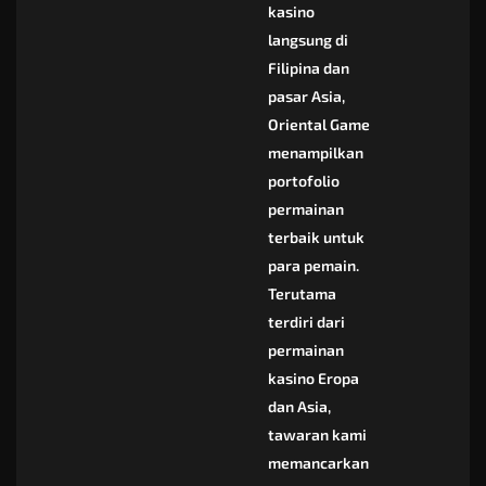
kasino
langsung di
Filipina dan
pasar Asia,
Oriental Game
menampilkan
portofolio
permainan
terbaik untuk
para pemain.
Terutama
terdiri dari
permainan
kasino Eropa
dan Asia,
tawaran kami
memancarkan