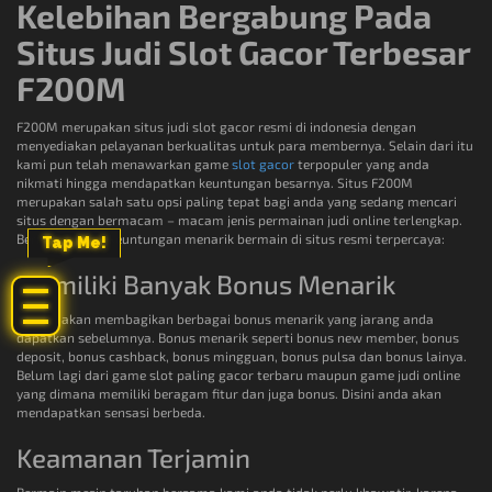
Kelebihan Bergabung Pada
Situs Judi Slot Gacor Terbesar
F200M
F200M merupakan situs judi slot gacor resmi di indonesia dengan
menyediakan pelayanan berkualitas untuk para membernya. Selain dari itu
kami pun telah menawarkan game
slot gacor
terpopuler yang anda
nikmati hingga mendapatkan keuntungan besarnya. Situs F200M
merupakan salah satu opsi paling tepat bagi anda yang sedang mencari
situs dengan bermacam – macam jenis permainan judi online terlengkap.
Berikut adalah keuntungan menarik bermain di situs resmi terpercaya:
Tap Me!
Memiliki Banyak Bonus Menarik
F200M akan membagikan berbagai bonus menarik yang jarang anda
dapatkan sebelumnya. Bonus menarik seperti bonus new member, bonus
deposit, bonus cashback, bonus mingguan, bonus pulsa dan bonus lainya.
Belum lagi dari game slot paling gacor terbaru maupun game judi online
yang dimana memiliki beragam fitur dan juga bonus. Disini anda akan
mendapatkan sensasi berbeda.
Keamanan Terjamin