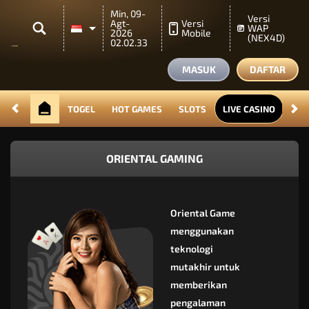
Min, 09-
Versi
Agt-
Versi
WAP
2026
Mobile
(NEX4D)
02.02.33
MASUK
DAFTAR
TOGEL
HOT GAMES
SLOTS
LIVE CASINO
RAC
ORIENTAL GAMING
Oriental Game
menggunakan
teknologi
mutakhir untuk
memberikan
pengalaman