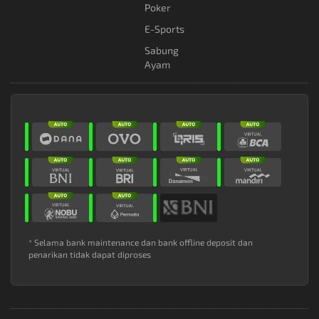
Poker
E-Sports
Sabung
Ayam
* Selama bank maintenance dan bank offline deposit dan
penarikan tidak dapat diproses