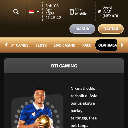
Sab, 08-
Versi
Agt-
Versi
WAP
2026
Mobile
(NEX4D)
21.48.42
MASUK
DAFTAR
L
HOT GAMES
SLOTS
LIVE CASINO
RACE
OLAHRAGA
C
BTI GAMING
Nikmati odds
terbaik di Asia,
bonus ekstra
parlay
tertinggi, free
bet tanpa