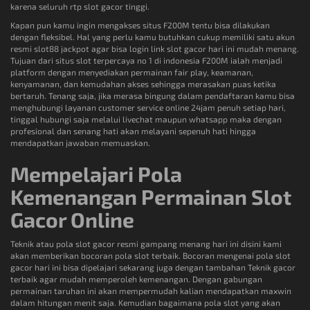
karena seluruh rtp slot gacor tinggi.
Kapan pun kamu ingin mengakses situs F200M tentu bisa dilakukan
dengan fleksibel. Hal yang perlu kamu butuhkan cukup memiliki satu akun
resmi slot88 jackpot agar bisa login link slot gacor hari ini mudah menang.
Tujuan dari situs slot terpercaya no 1 di indonesia F200M ialah menjadi
platform dengan menyediakan permainan fair play, keamanan,
kenyamanan, dan kemudahan akses sehingga merasakan puas ketika
bertaruh. Tenang saja, jika merasa bingung dalam pendaftaran kamu bisa
menghubungi layanan customer service online 24jam penuh setiap hari,
tinggal hubungi saja melalui livechat maupun whatsapp maka dengan
profesional dan senang hati akan melayani sepenuh hati hingga
mendapatkan jawaban memuaskan.
Mempelajari Pola
Kemenangan Permainan Slot
Gacor Online
Teknik atau pola slot gacor resmi gampang menang hari ini disini kami
akan memberikan bocoran pola slot terbaik. Bocoran mengenai pola slot
gacor hari ini bisa dipelajari sekarang juga dengan tambahan Teknik gacor
terbaik agar mudah memperoleh kemenangan. Dengan gabungan
permainan taruhan ini akan mempermudah kalian mendapatkan maxwin
dalam hitungan menit saja. Kemudian bagaimana pola slot yang akan