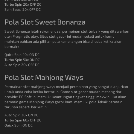
Turbo Spin 20x OFF DC
Spin Spasi 20x OFF DC
Pola Slot Sweet Bonanza
Sweet Bonanza ialah rekomendasi permainan slot terbaik yang ditawarkan
oleh Pragmatic play. Situs slot gacor ini mudah sekali untuk kamu
mainkan bahkan ada pilihan pola kemenangan bisa di coba ketika akan
bermain:
Quick Spin 40x ON DC
Turbo Spin 50x ON DC
Auto Spin 20x OFF DC
Pola Slot Mahjong Ways
Permainan slot mahjong ways menjadi permainan yang sangat dianjurkan
untuk anda coba ketika bertaruh. Game slot gacor mudah menang dari
provider PG Soft ini memiliki keuntungan tingkat tinggi maxwin. Jika akan
bermain game Mahjong Ways gacor kami memiliki pola Teknik bermain
taruhan seperti berikut ini:
Auto Spin 30x ON DC
Turbo Spin 60x OFF DC
Quick Spin ON DC