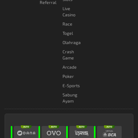
Referral
Live
Casino
Race
Togel
Olahraga
Crash
Game
Arcade
Poker
E-Sports
Sabung
Ayam