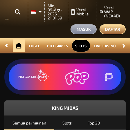
Min,
Versi
09-Agt-
Versi
WAP
2026
Mobile
(NEX4D)
21.01.59
MASUK
DAFTAR
TOGEL
HOT GAMES
SLOTS
LIVE CASINO
RAC
KING MIDAS
Semua permainan
Slots
Top 20