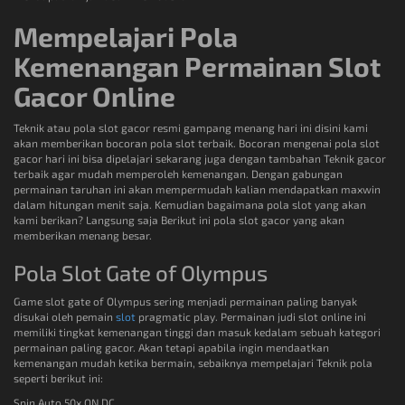
Mempelajari Pola
Kemenangan Permainan Slot
Gacor Online
Teknik atau pola slot gacor resmi gampang menang hari ini disini kami
akan memberikan bocoran pola slot terbaik. Bocoran mengenai pola slot
gacor hari ini bisa dipelajari sekarang juga dengan tambahan Teknik gacor
terbaik agar mudah memperoleh kemenangan. Dengan gabungan
permainan taruhan ini akan mempermudah kalian mendapatkan maxwin
dalam hitungan menit saja. Kemudian bagaimana pola slot yang akan
kami berikan? Langsung saja Berikut ini pola slot gacor yang akan
memberikan menang besar.
Pola Slot Gate of Olympus
Game slot gate of Olympus sering menjadi permainan paling banyak
disukai oleh pemain
slot
pragmatic play. Permainan judi slot online ini
memiliki tingkat kemenangan tinggi dan masuk kedalam sebuah kategori
permainan paling gacor. Akan tetapi apabila ingin mendaatkan
kemenangan mudah ketika bermain, sebaiknya mempelajari Teknik pola
seperti berikut ini:
Spin Auto 50x ON DC