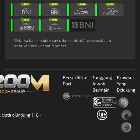
* Selama bank maintenance dan bank offline deposit dan
penarikan tidak dapat diproses
Bersertifikasi
Tanggung
Browser
Dari
Jawab
Yang
Bermain
Didukung
ipta dilindungi | 18+