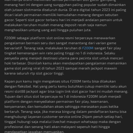
menang hari ini dengan uang sungguhan paling populer sudah dimainkan
oleh jutaan slotmania diseluruh dunia. Di era digital tahun 2023 ini paling
dicari ialah permainan memiliki kemudahan menang dengan sebutan
gacor. Seperti slot gacor terbaru hari ini menjadi andalan pemain untuk
melakukan taruhan mudah menang deposit receh saja namun
menghasilkan untung uang asli hingga puluhan juta.
F200M sebagai platform slot online resmi terpercaya menawarkan
pengalaman bermain seru dan sangat menantang dari varian game
bervariatif. Tenang saja, melakukan taruhan di
F200M
sangat fair play
tingkat kemenangan win rate paling tinggi no 1 di indonesia. Selaku
penyedia yang menjadi destinasi utama para pecinta slot untuk mencari
hoki terbesar. Disinilah kamu akan mendapatkan pengalaman memainkan
game slot paling viral di tahun 2023 sampai meraih jackpot maxwin
karena seluruh rtp slot gacor tinggi.
Kapan pun kamu ingin mengakses situs F200M tentu bisa dilakukan
dengan fleksibel. Hal yang perlu kamu butuhkan cukup memiliki satu akun
resmi slot88 jackpot agar bisa login link slot gacor hari ini mudah menang.
Tujuan dari situs slot terpercaya no 1 di indonesia F200M ialah menjadi
platform dengan menyediakan permainan fair play, keamanan,
kenyamanan, dan kemudahan akses sehingga merasakan puas ketika
bertaruh. Tenang saja, jika merasa bingung dalam pendaftaran kamu bisa
menghubungi layanan customer service online 24jam penuh setiap hari,
tinggal hubungi saja melalui livechat maupun whatsapp maka dengan
profesional dan senang hati akan melayani sepenuh hati hingga
mendapatkan jawaban memuaskan.