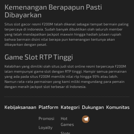
Kemenangan Berapapun Pasti
Dibayarkan
Situs slot gacor resmi F200M telah dikenal sebagai tempat bermain paling
terpercaya di indonesia. Sudah banyak dibuktikan oleh seluruh member
yang telah mendapatkan jackpot maxwin hingga hadiah jutaan rupiah
bahwa bermain disini nilai berapa pun kemenangan tentunya akan
dibayarkan dengan pesat.
Game Slot RTP Tinggi
Kelebihan yang dimiliki oleh situs judi slot online resmi terpercaya F200M
ialan mempunyai game slot dengan RTP tinggi. Hampir semua permainan
yang ada pada situs F200M memiliki nilai rtp hingga 95% atau lebih.
Namun rata-rata permainan yang kami miliki mengundang para pemain
dengan meraih jackpot slot terbesar di Indonesia.
Kebijaksanaan
Platform
Kategori
Dukungan
Komunitas
Promosi
Hot
Games
Loyalty
Slots